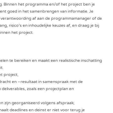
ng. Binnen het programma en/of het project ben je
 bent goed in het samenbrengen van informatie. Je
eg je verantwoording af aan de programmamanager of de
ng, risico’s en inhoudelijke keuzes af, en draag je bij
innen het project.
en te bereiken en maakt een realistische inschatting
it.
et project,
dracht en –resultaat in samenspraak met de
deliverables, zoals een projectplan en
n zijn georganiseerd volgens afspraak;
haalt deadlines en deinst er niet voor terug je