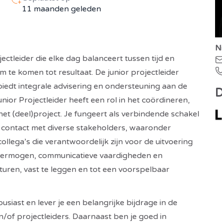
11 maanden geleden
N
ctleider die elke dag balanceert tussen tijd en
am te komen tot resultaat. De junior projectleider
biedt integrale advisering en ondersteuning aan de
D
ior Projectleider heeft een rol in het coördineren,
t (deel)project. Je fungeert als verbindende schakel
 contact met diverse stakeholders, waaronder
ollega’s die verantwoordelijk zijn voor de uitvoering
h vermogen, communicatieve vaardigheden en
 sturen, vast te leggen en tot een voorspelbaar
usiast en lever je een belangrijke bijdrage in de
 projectleiders. Daarnaast ben je goed in